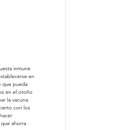
puesta inmune 
establecerse en 
e que pueda 
os en el otoño 
ar la vacuna 
ierto con los 
hacer 
 que ahorra 