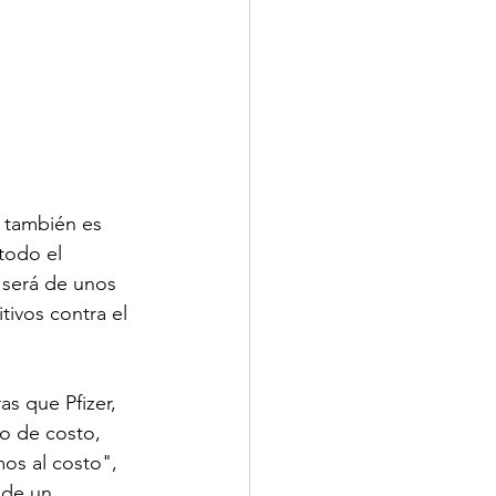
 también es 
todo el 
 será de unos 
ivos contra el 
s que Pfizer, 
o de costo, 
os al costo", 
 de un 