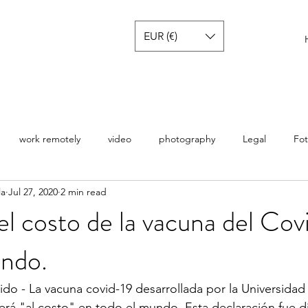
EUR (€)
work remotely
video
photography
Legal
Fot
la
Jul 27, 2020
2 min read
a
Tech reviews
 el costo de la vacuna del Co
undo.
o - La vacuna covid-19 desarrollada por la Universidad
rá "al costo" en todo el mundo. Esta declaración fue di