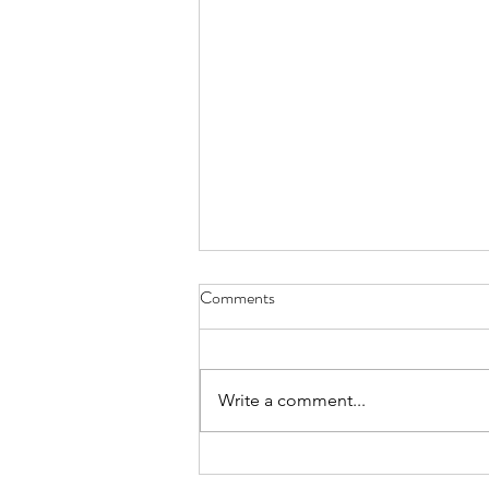
Comments
Write a comment...
5 Reasons Why Americans are