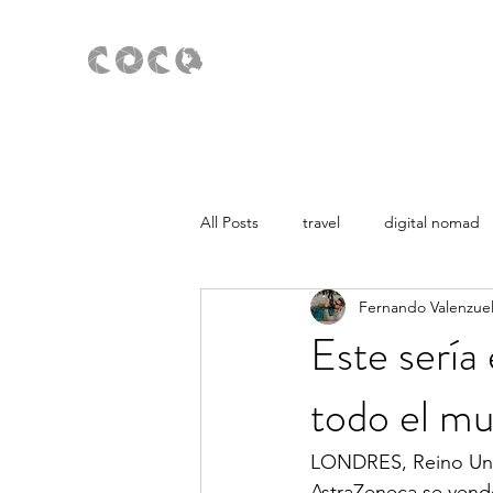
All Posts
travel
digital nomad
Fernando Valenzue
Noticias
Europa
Americ
Este sería
todo el m
LONDRES, Reino Unid
AstraZeneca se vende