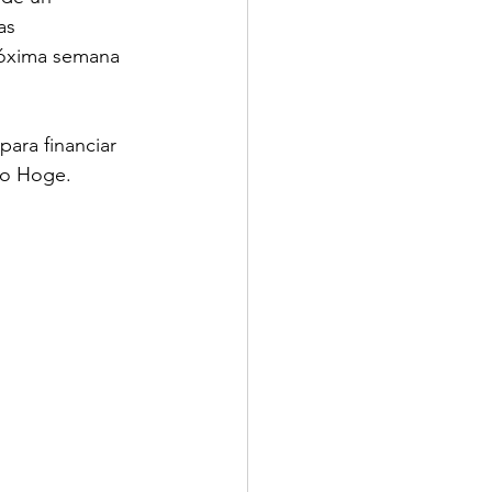
as 
róxima semana 
ara financiar 
ijo Hoge.