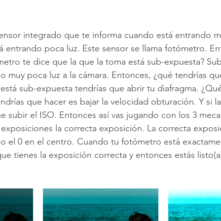
ensor integrado que te informa cuando está entrando mu
 entrando poca luz. Este sensor se llama fotómetro. En
metro te dice que la que la toma está sub-expuesta? Su
do muy poca luz a la cámara. Entonces, ¿qué tendrías qu
 está sub-expuesta tendrías que abrir tu diafragma. ¿Qué
drías que hacer es bajar la velocidad obturación. Y si la
e subir el ISO. Entonces así vas jugando con los 3 mec
a exposiciones la correcta exposición. La correcta exposi
 el 0 en el centro. Cuando tu fotómetro está exactamen
ue tienes la exposición correcta y entonces estás listo(a)