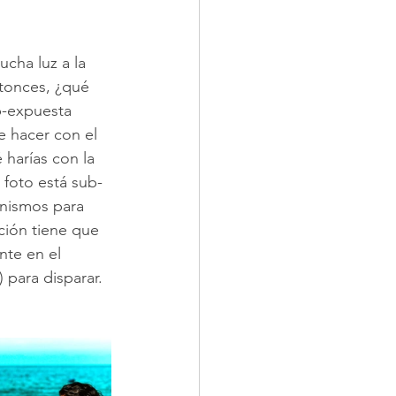
cha luz a la 
tonces, ¿qué 
b-expuesta 
e hacer con el 
 harías con la 
 foto está sub-
anismos para 
ción tiene que 
te en el 
 para disparar. 