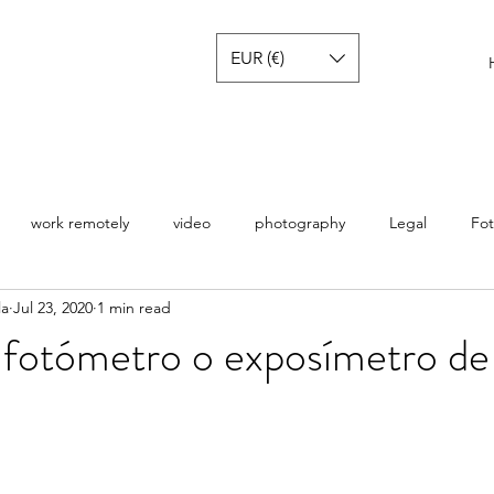
EUR (€)
work remotely
video
photography
Legal
Fot
la
Jul 23, 2020
1 min read
a
Tech reviews
 fotómetro o exposímetro de 