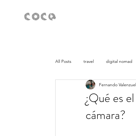
All Posts
travel
digital nomad
Fernando Valenzue
Noticias
Europa
Americ
¿Qué es el
cámara?