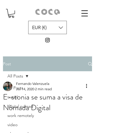
EUR (€)
Post
All Posts
Fernando Valenzuela
All Posts
Jul 14, 2020
2 min read
E-stonia se suma a visa de
travel
Nómada Digital
digital nomad
work remotely
video